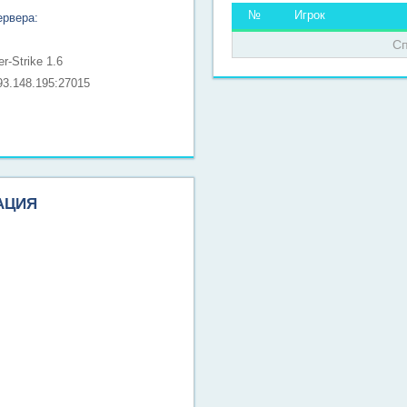
№
Игрок
ервера:
Сп
r-Strike 1.6
93.148.195:27015
АЦИЯ